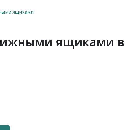
жными ящиками
движными ящиками в