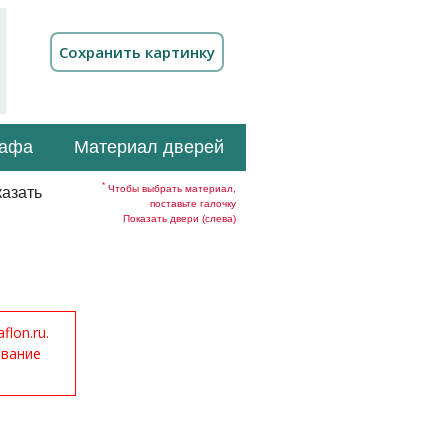
кафа
Материал дверей
*
Чтобы выбрать материал,
азать
поставьте галочку
Показать двери (слева)
lon.ru.
ование