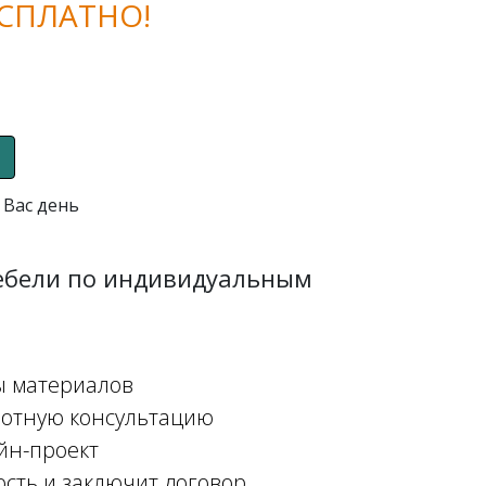
СПЛАТНО!
 Вас день
мебели по индивидуальным
ы материалов
мотную консультацию
йн-проект
ость и заключит договор