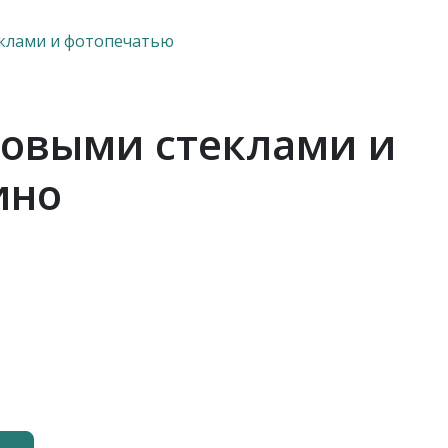
еклами и фотопечатью
товыми стеклами и
ино