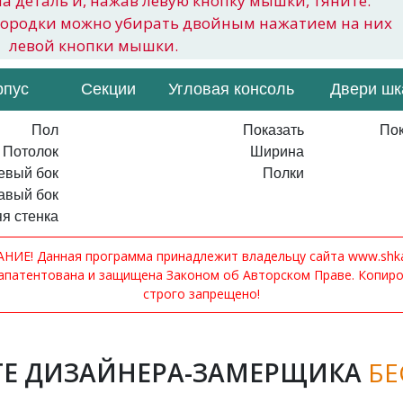
на деталь и, нажав левую кнопку мышки, тяните.
городки можно убирать двойным нажатием на них
левой кнопки мышки.
рпус
Секции
Угловая консоль
Двери ш
Пол
Показать
Пок
Потолок
Ширина
евый бок
Полки
авый бок
я стенка
ИЕ! Данная программа принадлежит владельцу сайта www.shkaf
апатентована и защищена Законом об Авторском Праве. Копир
строго запрещено!
Е ДИЗАЙНЕРА-ЗАМЕРЩИКА
БЕ