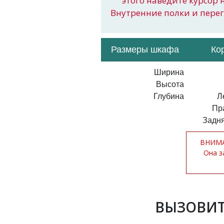
этого наведите курсор 
Внутренние полки и пере
Размеры шкафа
Ко
Ширина
Высота
Глубина
Л
Пр
Задня
ВНИМАН
Она з
ВЫЗОВИТ