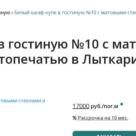
иную
›
Белый шкаф-купе в гостиную №10 с матовыми ст
в гостиную №10 с ма
топечатью в Лыткар
17000
руб./пог.м
Рассрочка на 10 мес.